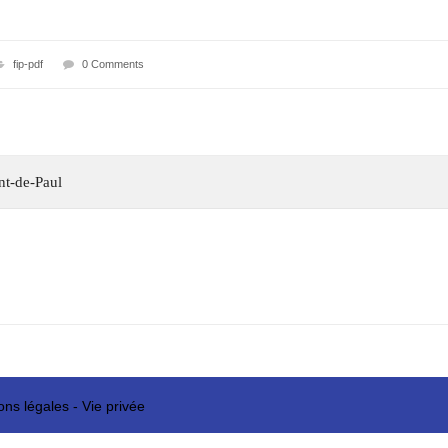
fip-pdf
0 Comments
ent-de-Paul
ons légales
-
Vie privée