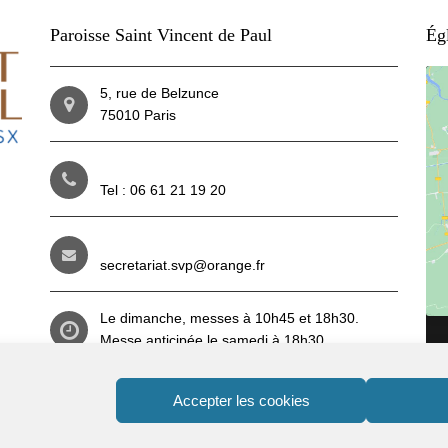
Paroisse Saint Vincent de Paul
Égl
5, rue de Belzunce
75010 Paris
Tel : 06 61 21 19 20
secretariat.svp@orange.fr
Le dimanche, messes à 10h45 et 18h30.
Messe anticipée le samedi à 18h30.
Du mardi au vendredi : 8h30 et 18h30.
Reportez-vous aux
horaires
(lien ici)
pendant
Accepter les cookies
les vacances.