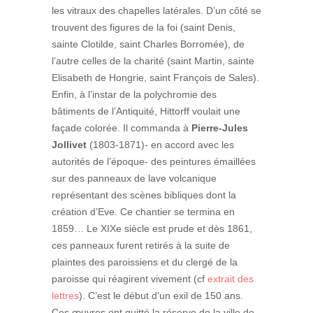
les vitraux des chapelles latérales. D’un côté se
trouvent des figures de la foi (saint Denis,
sainte Clotilde, saint Charles Borromée), de
l’autre celles de la charité (saint Martin, sainte
Elisabeth de Hongrie, saint François de Sales).
Enfin, à l’instar de la polychromie des
bâtiments de l’Antiquité, Hittorff voulait une
façade colorée. Il commanda à
Pierre-Jules
Jollivet
(1803-1871)- en accord avec les
autorités de l’époque- des peintures émaillées
sur des panneaux de lave volcanique
représentant des scènes bibliques dont la
création d’Eve. Ce chantier se termina en
1859… Le XIXe siècle est prude et dès 1861,
ces panneaux furent retirés à la suite de
plaintes des paroissiens et du clergé de la
paroisse qui réagirent vivement (cf
extrait des
lettres
). C’est le début d’un exil de 150 ans.
Ces œuvres ont quitté la réserve de la ville de