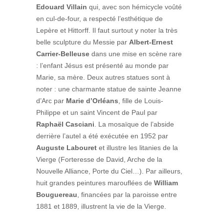
Edouard Villain
qui, avec son hémicycle voûté
en cul-de-four, a respecté l’esthétique de
Lepère et Hittorff. Il faut surtout y noter la très
belle sculpture du Messie par
Albert-Ernest
Carrier-Belleuse
dans une mise en scène rare
: l’enfant Jésus est présenté au monde par
Marie, sa mère. Deux autres statues sont à
noter : une charmante statue de sainte Jeanne
d’Arc par
Marie d’Orléans
, fille de Louis-
Philippe et un saint Vincent de Paul par
Raphaël Casciani
. La mosaïque de l’abside
derrière l’autel a été exécutée en 1952 par
Auguste Labouret
et illustre les litanies de la
Vierge (Forteresse de David, Arche de la
Nouvelle Alliance, Porte du Ciel…). Par ailleurs,
huit grandes peintures marouflées de
William
Bouguereau
, financées par la paroisse entre
1881 et 1889, illustrent la vie de la Vierge.