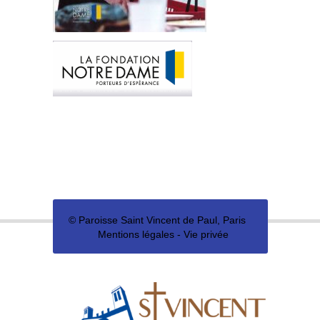
©
Paroisse Saint Vincent de Paul, Paris
Mentions légales
-
Vie privée