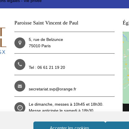
ons légales
-
Vie privée
Paroisse Saint Vincent de Paul
Égl
5, rue de Belzunce
75010 Paris
Tel : 06 61 21 19 20
secretariat.svp@orange.fr
Le dimanche, messes à 10h45 et 18h30.
Messe anticipée le samedi à 18h30.
Du mardi au vendredi : 8h30 et 18h30.
Reportez-vous aux
horaires
(lien ici)
pendant
Accepter les cookies