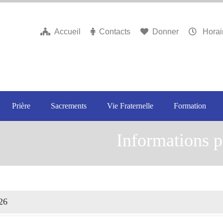
Accueil
Contacts
Donner
Horai
Prière
Sacrements
Vie Fraternelle
Formation
Informations p
26