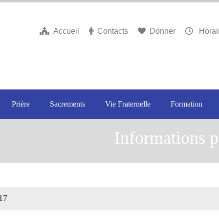
Accueil
Contacts
Donner
Horai
Prière
Sacrements
Vie Fraternelle
Formation
Informations p
17