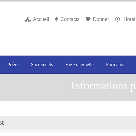
Accueil
Contacts
Donner
Horai
Prière
Sacrements
Vie Fraternelle
Formation
Informations p
30