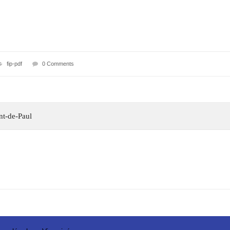
fip-pdf
0 Comments
ent-de-Paul