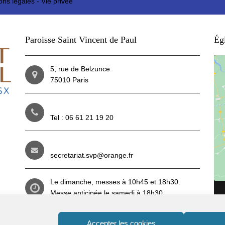
ons légales
-
Vie privée
Paroisse Saint Vincent de Paul
Égl
5, rue de Belzunce
75010 Paris
Tel : 06 61 21 19 20
secretariat.svp@orange.fr
Le dimanche, messes à 10h45 et 18h30.
Messe anticipée le samedi à 18h30.
Du mardi au vendredi : 8h30 et 18h30.
Reportez-vous aux
horaires
(lien ici)
pendant
Accepter les cookies