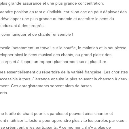
 plus grande assurance et une plus grande concentration.
prendre position en tant qu’individu car si on ose on peut déployer des
i développer une plus grande autonomie et accroître le sens du
onduisant à des progrès.
, de communiquer et de chanter ensemble !
vocale, notamment un travail sur le souffle, le maintien et la souplesse
velopper ainsi le sens musical des chants, au grand plaisir des
orps et à l’esprit un rapport plus harmonieux et plus libre.
s essentiellement du répertoire de la variété française. Les choristes
accessible à tous. J’arrange ensuite le plus souvent la chanson à deux
trement. Ces enregistrements servent alors de bases
erts.
une feuille de chant pour les paroles et peuvent ainsi chanter et
vent maîtriser la lecture pour apprendre plus vite les paroles par cœur.
e créent entre les participants. A ce moment, il n’y a plus de