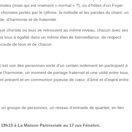
ales (mais qui est vraiment « normal » ?), ou d’hôtes d’un Foyer
s choristes portés par le rythme, la mélodie et les paroles du chant, un
e, d’harmonie et de fraternité.
aque choriste où tous se retrouvent au même niveau, chacun avec ses
mais tous à égalité dans un même élan de bienveillance, de respect
’écoute de tous et de chacun.
 c’est voir des personnes sortir d’un certain isolement en participant à
, de l’harmonie, un moment de partage fraternel et une unité entre tous,
tant présent et en communion joyeuse de cœur, d’âme et d’esprit entre
un groupe de personnes, un réseau d’entraide de quartier, en lien
à 19h15 à La Maison Paroissiale au 17 rue Fénelon.