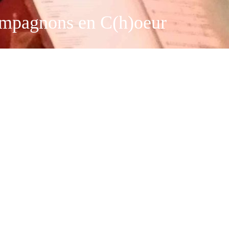
mpagnons en C(h)oeur