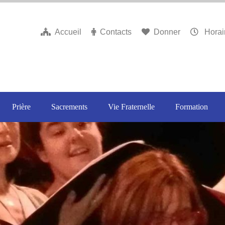
Accueil
Contacts
Donner
Horai
Prière
Sacrements
Vie Fraternelle
Formation