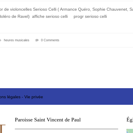
r de violoncelles Serioso Celli ( Armance Quéro, Sophie Chauvenet, S
oléro de Ravel) affiche serioso celli progr serioso celli
heures musicales
0 Comments
ons légales
-
Vie privée
Paroisse Saint Vincent de Paul
Égl