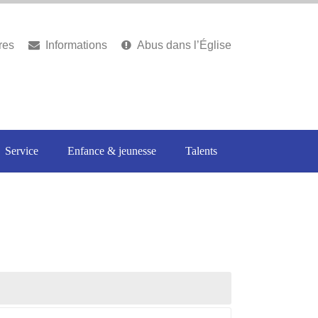
res
Informations
Abus dans l’Église
Service
Enfance & jeunesse
Talents
heures musicales